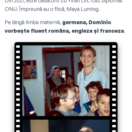
Din 2021, este căsătorit cu Yiran Lin, fost diplomat
ONU. Împreună au o fiică, Maya Luming.
Pe lângă limba maternă,
germana, Dominic
vorbește fluent româna, engleza și franceza
.