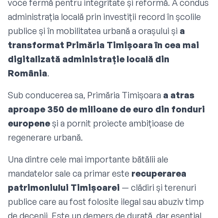
voce fermă pentru integritate și reformă. A condus
administrația locală prin investiții record în școlile
publice și în mobilitatea urbană a orașului și
a
transformat Primăria Timișoara în cea mai
digitalizată administrație locală din
România
.
Sub conducerea sa, Primăria Timișoara
a atras
aproape 350 de milioane de euro din fonduri
europene
și a pornit proiecte ambițioase de
regenerare urbană.
Una dintre cele mai importante bătălii ale
mandatelor sale ca primar este
recuperarea
patrimoniului Timișoarei
— clădiri și terenuri
publice care au fost folosite ilegal sau abuziv timp
de decenii. Este un demers de durată, dar esențial