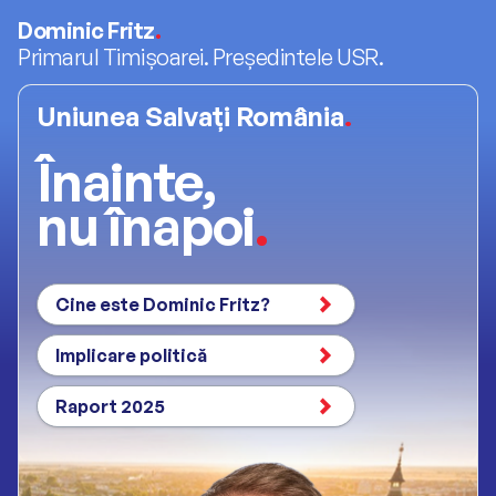
Dominic Fritz
.
Primarul Timișoarei. Președintele USR.
Uniunea Salvați România
.
Înainte,
nu înapoi
.
Cine este Dominic Fritz?
Implicare politică
Raport 2025